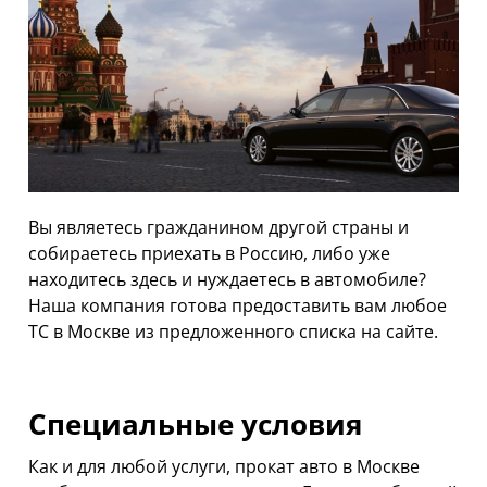
АРЕНДА АВТО С ВЫКУПОМ
ТЕХПОМОЩЬ
АРЕНДА АВТО С ВОДИТЕЛЕМ
АРЕНДА АВТОМОБИЛЕЙ НА СВАДЬБУ
ТАРИФЫ
О НАС
Вы являетесь гражданином другой страны и
собираетесь приехать в Россию, либо уже
УСЛОВИЯ АРЕНДЫ
находитесь здесь и нуждаетесь в автомобиле?
Наша компания готова предоставить вам любое
ОТЗЫВЫ
ТС в Москве из предложенного списка на сайте.
АКЦИИ
КОНТАКТЫ
Специальные условия
Как и для любой услуги, прокат авто в Москве