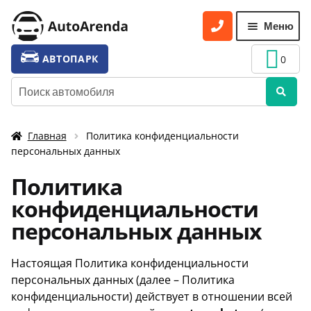
Перейти
Перейти
Меню
к
к
навигации
содержимому
УСЛУГИ
Разве
АВТОПАРК
0
вложе
ТАРИФЫ
Искать:
меню
О НАС
Главная
Политика конфиденциальности
УСЛОВИЯ АРЕНДЫ
персональных данных
ОТЗЫВЫ
Политика
АКЦИИ
конфиденциальности
персональных данных
КОНТАКТЫ
Настоящая Политика конфиденциальности
персональных данных (далее – Политика
конфиденциальности) действует в отношении всей