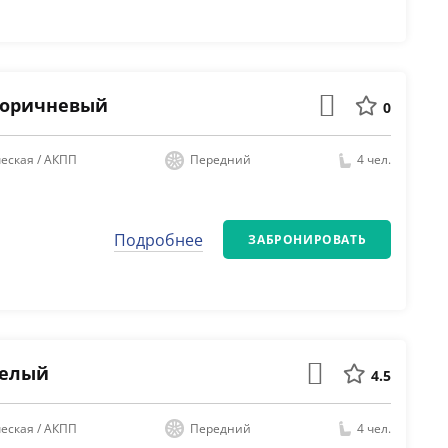
 Коричневый
0
еская / АКПП
Передний
4 чел.
Подробнее
ЗАБРОНИРОВАТЬ
 Белый
4.5
еская / АКПП
Передний
4 чел.