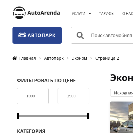
Перейти
Перейти
УСЛУГИ
ТАРИФЫ
О НА
к
к
навигации
содержимому
Искать:
АВТОПАРК
Главная
Автопарк
Эконом
Страница 2
Эко
ФИЛЬТРОВАТЬ ПО ЦЕНЕ
КАТЕГОРИЯ