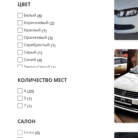
ЦВЕТ
146 л.с.
0
150 л.с.
0
Белый
8
156 л.с.
0
Коричневый
2
163 л.с.
0
Красный
1
173 л.с.
0
Оранжевый
3
184 л.с.
0
Серебристый
1
82 л.с.
2
Серый
1
87 л.с.
1
Синий
4
Темно-Серый
1
Черный
1
КОЛИЧЕСТВО МЕСТ
4
20
5
1
7
1
САЛОН
Кожа
0