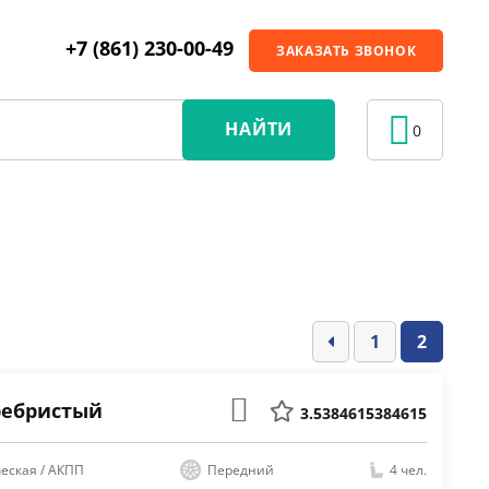
+7 (861) 230-00-49
ЗАКАЗАТЬ ЗВОНОК
НАЙТИ
0
1
2
еребристый
3.5384615384615
еская / АКПП
Передний
4 чел.