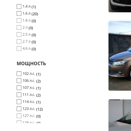
1.4 л
1
1.6 л
20
1.8 л
0
2 л
0
2.5 л
0
2.7 л
0
4.6 л
0
МОЩНОСТЬ
102 л.с.
1
106 л.с.
2
107 л.с.
1
111 л.с.
2
114 л.с.
1
123 л.с.
12
127 л.с.
0
128 л.с.
0
144 л.с.
0