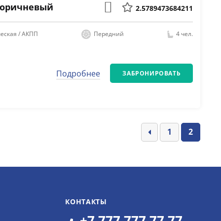
 Коричневый
2.5789473684211
еская / АКПП
Передний
4 чел.
Подробнее
ЗАБРОНИРОВАТЬ
1
2
КОНТАКТЫ
+7 777 777 77 77